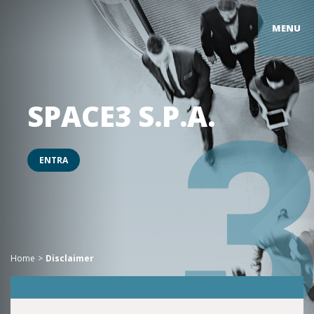
MENU
SPACE3 S.P.A.
ENTRA
Home
Disclaimer