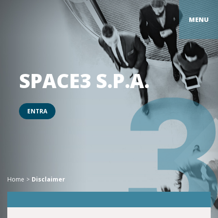
MENU
SPACE3 S.P.A.
ENTRA
Home
Disclaimer