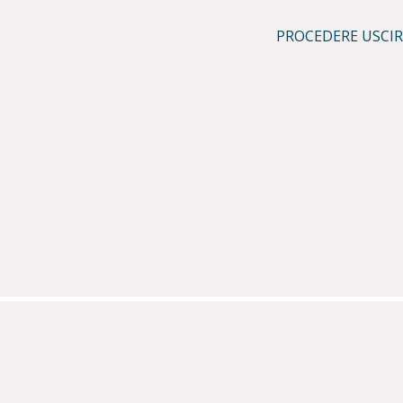
PROCEDERE
USCIR
1 Milano - P.Iva IT08187660967