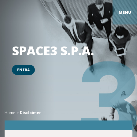
MENU
SPACE3 S.P.A.
ENTRA
Home
Disclaimer